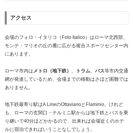
アクセス
会場のフォロ・イタリコ（Folo Italico）はローマ北西部、
モンテ・マリオの丘の麓に広がる複合スポーツセンター内
にあります。
ローマ市内は
メトロ（地下鉄）
、
トラム
、
バス
等市内交通
網が発達しているため、会場までの移動はさほど困難では
ありません。
地下鉄最寄り駅はA LineのOttavianoとFlaminio。けれど
も、ローマの玄関口・テルミニ駅からは地下鉄とバスを乗
り継いで40分ほどかかるので、出来れば会場近くのホテ
ルに宿泊できればいうことなしでしょう。