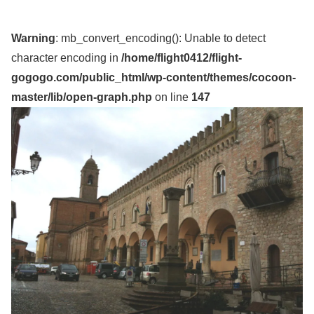
Warning
: mb_convert_encoding(): Unable to detect
character encoding in
/home/flight0412/flight-
gogogo.com/public_html/wp-content/themes/cocoon-
master/lib/open-graph.php
on line
147