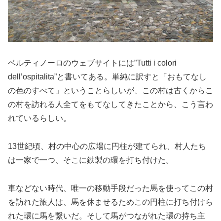
ベルティノーロのウェブサイトには”Tutti i colori
dell’ospitalita”と書いてある。単純に訳すと「おもてなし
の色のすべて」ということらしいが、この村は古くからこ
の村を訪れる人全てをもてなしてきたことから、こう言わ
れているらしい。
13世紀頃、村の中心の広場に円柱が建てられ、村人たち
は一家で一つ、そこに鉄製の環を打ち付けた。
車などない時代、唯一の移動手段だった馬を使ってこの村
を訪れた旅人は、馬を休ませるためこの円柱に打ち付けら
れた環に馬を繋いだ。そして馬がつながれた環の持ち主