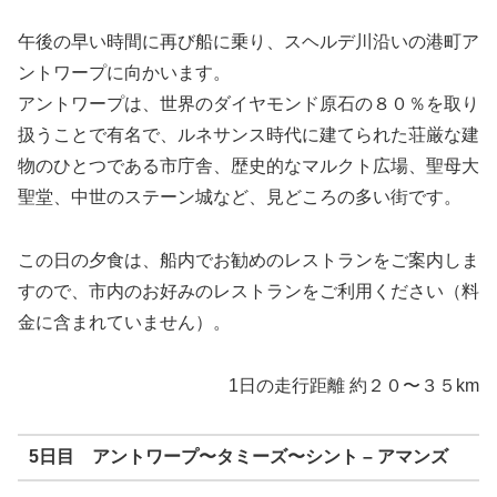
午後の早い時間に再び船に乗り、スヘルデ
川沿いの港町ア
ントワープ
に向かいます。
アントワープ
は、世界のダイヤモンド原石の８０％を取り
扱うことで有名で、ルネサンス時代に建てられた荘厳な建
物のひとつである市庁舎、歴史的なマルクト広場
、聖母大
聖堂
、中世のステーン
城など、見どころの多い街です。
この日の夕食は、船内でお勧めのレストランをご案内しま
すので、市内のお好みのレストランをご利用ください（料
金に含まれていません）。
1日の走行距離 約２０〜３５km
5日目 アントワープ
〜タミーズ
〜シント – アマンズ