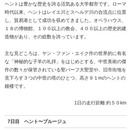
ヘント
は豊かな歴史を誇る活気ある大学都市です。ローマ
時代以来、ヘント
はレイエ
川とスヘルデ
川の合流点に位置
し、貿易港として成功を収めてきました。オペラハウス、
１８の博物館、１００以上の教会、４００以上の歴史的建
造物があり、その総数を誇っています。
主な見どころは、ヤン・ファン・エイク
作の世界的に有名
な「神秘的な子羊の礼拝」をはじめとする、中世美術の傑
作の数々が保管されている聖バーフ大聖堂
や、旧市街地を
見下ろす３つの中世の塔のひとつ、高さ９１mのヘント
の
鐘楼です。
1日の走行距離 約５０km
7日目 ヘント
〜ブルージュ