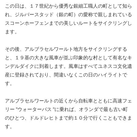
この日は、１７世紀から優秀な銀細工職人の町として知ら
れ、ジルバースタッド（銀の町）の愛称で親しまれている
スコーンホーフェン
までの美しいルートをサイクリングし
ます。
その後、アルブラセルワールト
地方をサイクリングする
と、１９基の大きな風車が並ぶ印象的な村として有名なキ
ンデルダイク
に到着します。風車はすべてユネスコ文化遺
産に登録されており、間違いなくこの日のハイライトで
す。
アルブラセルワールト
の近くから自転車とともに高速フェ
リー “ウォーターバス “に乗れば、オランダで最も古い町
のひとつ、ドルドレヒト
まで約１０分で行くこともできま
す。