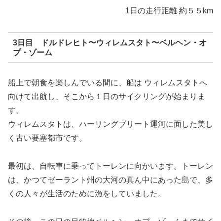
1日の走行距離 約５５km
3日目 ドルドレヒト
〜ウィレムスタト
〜ベルヘン・オ
プ・ゾーム
船上で朝食を楽しんでいる間に、船は ウィレムスタト
へ
向けて出航し、そこから１日のサイクリングが始まりま
す。
ウィレムスタト
は、ハーリングブリート
運河に面した美し
く古い要塞都市です。
最初は、自転車に乗ってトーレン
に向かいます。トーレン
は、かつてゼーラント
州の大河の真ん中にあった島で、多
くの人々が生活のために漁をしていました。