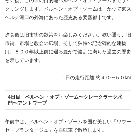
その後、この日の目的地ベルヘン・オプ・ゾーム
までサイ
クリングします。ベルヘン・オプ・ゾーム
は、かつて東ス
ヘルデ河口
の外海にあった歴史ある要塞都市です。
夕食後は旧市街の散策をお楽しみください。狭い通り、旧
市街、市場と教会の広場、そして独特の記念碑的な建物
は、８００年以上前に遡る豊かで波乱に満ちた過去の歴史
を示しています。
1日の走行距離 約４０〜５０km
4日目 ベルヘン・オプ・ゾーム
〜クレークラーク水
門
〜アントワープ
午前中は、ベルヘン・オプ・ゾーム
を囲む美しい「ワウー
セ・プランタージュ
」を自転車で散策します。