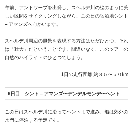
午前、アントワープ
を出発し、スヘルデ
川の絵のように美
しい区間をサイクリングしながら、この日の宿泊地シント
– アマンズ
へ向かいます。
スヘルデ
川周辺の風景を表現する方法はただひとつ、それ
は「壮大」だということです。間違いなく、このツアーの
自然のハイライトのひとつでしょう。
1日の走行距離 約３５〜５０km
6日目 シント – アマンズ
〜デンデルモンデ
〜ヘント
この日はスヘルデ
川に沿ってヘント
まで進み、船は郊外の
水門に停泊する予定です。