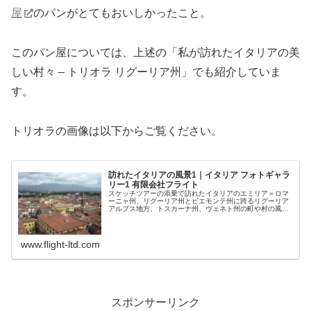
屋
のパンがとてもおいしかったこと。
このパン屋については、上述の「私が訪れたイタリアの美
しい村々 – トリオラ リグーリア州」でも紹介していま
す。
トリオラの画像は以下からご覧ください。
訪れたイタリアの風景1｜イタリア フォトギャラ
リー1 有限会社フライト
スケッチツアーの添乗で訪れたイタリアのエミリア＝ロマ
ーニャ州、リグーリア州とピエモンテ州に跨るリグーリア
アルプス地方、トスカーナ州、ヴェネト州の町や村の風景
を撮影してきました。行きたい旅作ります。オンリーワン
のハネムーン、趣味、体験、探訪、...
www.flight-ltd.com
スポンサーリンク