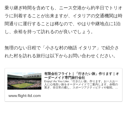
乗り継ぎ時間を含めても、ニース空港から約半日でトリオ
ラに到着することが出来ますが、イタリアの交通機関は時
間通りに運行することは稀なので、やはり中継地点に1泊
し、余裕を持って訪れるのが良いでしょう。
無理のない日程で「小さな村の物語 イタリア」で紹介さ
れた村を訪れる旅行は以下からお問い合わせください。
有限会社フライト｜「行きたい旅」作ります｜オ
ーダーメイド専門旅行会社
Enjoy! As You Like.「行きたい旅」作ります。お一人お一
人に心地良い旅をオーダーメイドでご案内します。余暇の
寛ぎ、非日常の癒し、スポーツアクティビティや観戦、文
化芸術の鑑賞や観劇など多様な愉しみに応じた旅のエッセ
ンスも多数ご...
www.flight-ltd.com