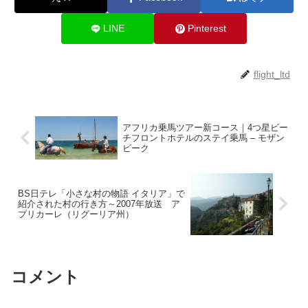
LINE
Pinterest
flight_ltd
アフリカ乗馬ツアー新コース｜4つ星ビー
チフロントホテルのステイ乗馬 – モザン
ビーク
BS日テレ「小さな村の物語 イタリア」で
紹介された村の行き方～2007年放送 ア
プリカーレ（リグーリア州）
コメント