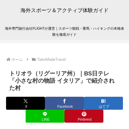
海外スポーツ＆アクティブ体験ガイド
海外専門旅行会社FLIGHTが運営｜スポーツ観戦・乗馬・ハイキングの本格体
験を徹底ガイド
ホーム
TailorMadeTravel
トリオラ（リグーリア州）｜BS日テレ
「小さな村の物語 イタリア」で紹介され
た村
X
Facebook
はてブ
LINE
Pinterest