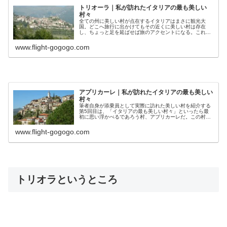
トリオーラ｜私が訪れたイタリアの最も美しい
村々
全ての州に美しい村が点在するイタリアはまさに観光大
国。どこへ旅行に出かけてもその近くに美しい村は存在
し、ちょっと足を延ばせば旅のアクセントになる。これか
ら、筆者自身が添乗員として実際に訪れた美しい村を少し
ずつ紹介する。第1回目はリグーリア州トリオーラだ。
www.flight-gogogo.com
アプリカーレ｜私が訪れたイタリアの最も美しい
村々
筆者自身が添乗員として実際に訪れた美しい村を紹介する
第5回目は、「イタリアの最も美しい村々」といったら最
初に思い浮かべるであろう村、アプリカーレだ。この村は
全250近い中でおそらくナンバー1の村と聞いたことがあ
る。それがもし本当なら何がナンバー1なのか、それを知
www.flight-gogogo.com
るためにも訪れる価値はありそうだ。
トリオラというところ