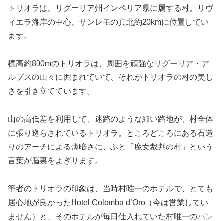
トリオラは、リグーリア州インペリア県に属する村。リヴ
ィエラ海岸の中心、サンレモの真北約20kmに位置してい
ます。
標高約800mのトリオラは、周囲を頑強なリグーリア・ア
ルプスの山々に囲まれていて、それがトリオラの村の美し
さを引き立てています。
山の高低差を利用して、迷路のような細い路地が、村全体
に張り巡らされているトリオラ。ところどころにある石造
りのアーチによる薄暗さに、ふと「魔女裁判の村」という
言葉が脳裏をよぎります。
筆者のトリオラの印象は、当時村唯一のホテルで、とても
居心地が良かったHotel Colomba d’Oro（今は営業してい
ません）と、そのホテルが毎日仕入れていた村唯一の
パン