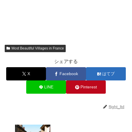
Most Beautiful Villages in France
シェアする
X
Facebook
はてブ
LINE
Pinterest
flight_ltd