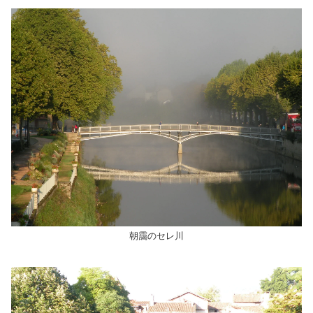
朝靄のセレ川