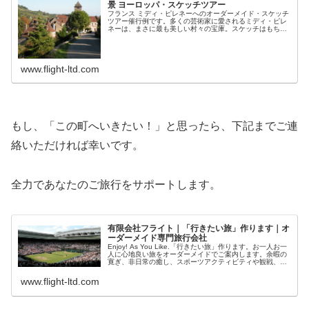
景 ヨーロッパ・スケッチツアー
フランス ミディ・ピレネーへのオーダーメイド・スケッチ
ツアー催行例です。多くの芸術家に愛されるミディ・ピレ
ネーは、まさに最も美しい村々の宝庫。スケッチはもちろ
ん、観光にもとてもよい地方です。
www.flight-ltd.com
もし、「この町へいきたい！」と思ったら、下記までご連
絡いただければ幸いです。
全力であなたのご旅行をサポートします。
有限会社フライト｜「行きたい旅」作ります｜オ
ーダーメイド専門旅行会社
Enjoy! As You Like.「行きたい旅」作ります。お一人お一
人に心地良い旅をオーダーメイドでご案内します。余暇の
寛ぎ、非日常の癒し、スポーツアクティビティや観戦、文
化芸術の鑑賞や観劇など多様な愉しみに応じた旅のエッセ
ンスも多数ご...
www.flight-ltd.com