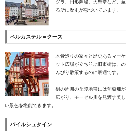
グラ、円形劇場、大聖堂など、至
る所に歴史が息づいています。
ベルカステル＝クース
木骨造りの家々と歴史あるマーケ
ット広場が立ち並ぶ旧市街は、の
んびり散策するのに最適です。
街の周囲の丘陵地帯には葡萄畑が
広がり、モーゼル川を見渡す美し
い景色を堪能できます。
バイルシュタイン