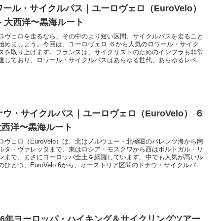
ワール・サイクルパス｜ユーロヴェロ（EuroVelo）
 – 大西洋〜黒海ルート
ロヴェロを走るなら、その中のより短い区間、サイクルパスを走ること
始めましょう。今回は、ユーロヴェロ ６から人気のロワール・サイク
スを取り上げます。フランスは、サイクリストのためのインフラも非常
達しており、ロワール・サイクルパスはあらゆる世代、あらゆるレベル
に適したサイクルパスです。
ナウ・サイクルパス｜ユーロヴェロ（EuroVelo） ６
 大西洋〜黒海ルート
ロヴェロ（EuroVelo）は、北はノルウェー・北極圏のバレンツ海から南
ルタ・ヴァレッタまで、東はロシア・モスクワから西はポルトガル・リ
ンまで、まさにヨーロッパ全土を網羅しています。中でも人気が高いル
のひとつ、EuroVelo 6から、オーストリア区間のドナウ・サイクルパス
り上げてみます。
026年ヨーロッパ・ハイキング＆サイクリングツアー