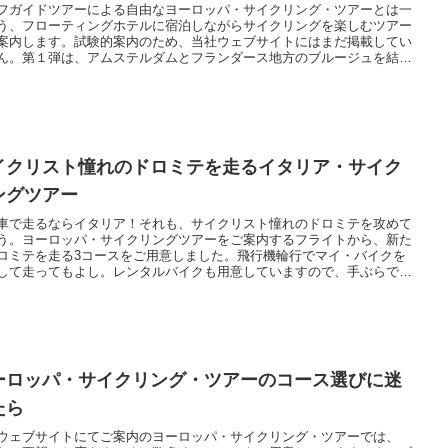
フガイドツアーによる自由なヨーロッパ・サイクリング・ツアーとは一
う、フローティングホテルに宿泊しながらサイクリングを楽しむツアー
案内します。試験的案内のため、当社ウェブサイトにはまだ掲載してい
ん。第１弾は、アムステルダムとフランダース地方のブルージュを結ぶ
間のバイク＆ボートツアーです。
イクリスト憧れのドロミテを走るイタリア・サイク
ングツアー
車で走るならイタリア！それも、サイクリスト憧れのドロミテを攻めて
う。ヨーロッパ・サイクリングツアーをご案内するフライトから、新た
ロミテを走る3コースをご用意しました。飛行機輪行でマイ・バイクを
して走ってもよし。レンタルバイクも用意していますので、手ぶらでイ
ア・サイクリングが楽しめます。
ーロッパ・サイクリング・ツアーのコース選びに迷
たら
ウェブサイトにてご案内のヨーロッパ・サイクリング・ツアーでは、