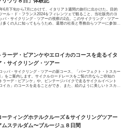
フリウリ８日」体験記
24年6月下旬から7月にかけて、イタリア３週間の旅行に出かけた。目的
ツール・ド・フランス2024をフィレンツェで観ること、当社販売のヨ
ッパ・サイクリング・ツアーの視察の2点。このサイクリング・ツアー
り多くの人に知ってもらうため、還暦の社長と専務自らツアーに参加
サイクリング・ツアーを体験してきた。
トラーデ・ビアンケやエロイカのコースを走るイタ
ア・サイクリング・ツアー
ロッパ・サイクリング・ツアーの新コース、「パーフェクト・トスカー
日」をご案内します。サイクルロードレースをご覧の方ならご存知の
トラーデ・ビアンケ」や、ビンテージバイクで走るサイクルイベント
ロイカ」のコースを走ることができ、また、絵のように美しいトスカー
風景の中を自転車で走ることができるコースです。
ローティングホテルクルーズ＆サイクリングツアー
アムステルダム〜ブルージュ８日間