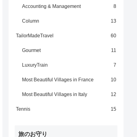
Accounting & Management
8
Column
13
TailorMadeTravel
60
Gourmet
11
LuxuryTrain
7
Most Beautiful Villages in France
10
Most Beautiful Villages in Italy
12
Tennis
15
旅のお守り