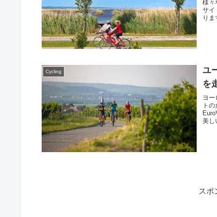
様々
サイ
りま
さい
ユ
Cycling
を
ヨー
トの
Eu
美し
介し
スポ