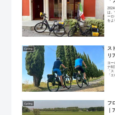
「
20
は、
ーロ
をよ
し、
ス
Cycling
リ
ヨー
ナ8
「ス
「エ
ナの
フ
Cycling
｜