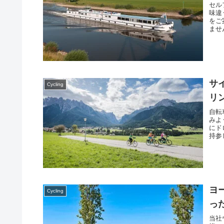
セル
味違
をご
ませ
８日
サ
Cycling
リ
自転
みよ
にド
持参
タリ
ヨ
Cycling
っ
当社