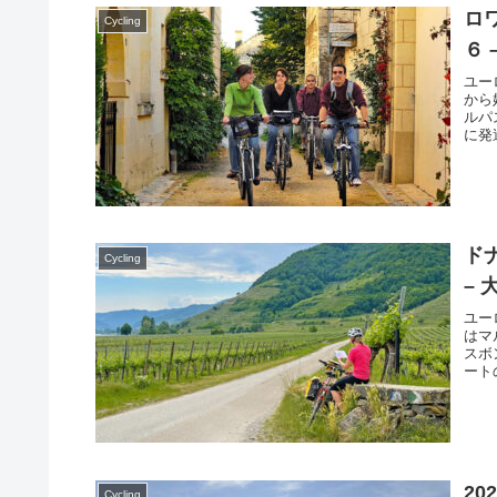
ロ
Cycling
６
ユー
から
ルパ
に発
の方
ド
Cycling
–
ユー
はマ
スボ
ート
を取
2
Cycling