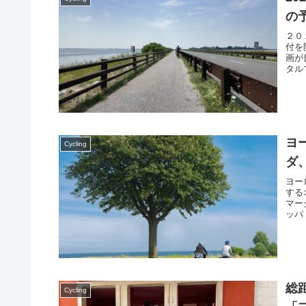
の
２０
付を
画が
タル
ヨ
Cycling
ダ
ヨー
する
マー
ッパ
う環
総
Cycling