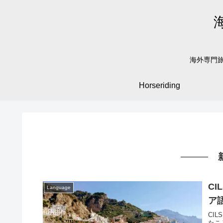
海外専門旅
Horseriding
C
Language
ア
CI
たこ