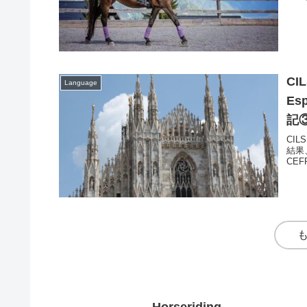
CI
Language
Es
記
CI
結果、
CE
Horseriding