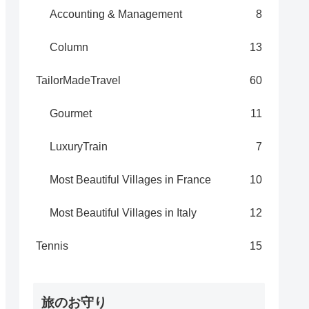
Accounting & Management
8
Column
13
TailorMadeTravel
60
Gourmet
11
LuxuryTrain
7
Most Beautiful Villages in France
10
Most Beautiful Villages in Italy
12
Tennis
15
旅のお守り