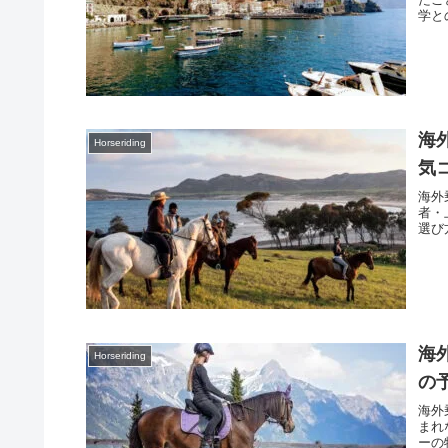
学と
海
Horseriding
気
海外
者・
選び
海
Horseriding
の
海外
まれ
ーの