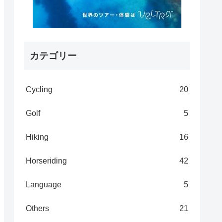
カテゴリー
Cycling
20
Golf
5
Hiking
16
Horseriding
42
Language
5
Others
21